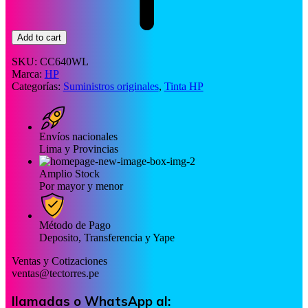
Add to cart
SKU:
CC640WL
Marca:
HP
Categorías:
Suministros originales
,
Tinta HP
Envíos nacionales
Lima y Provincias
Amplio Stock
Por mayor y menor
Método de Pago
Deposito, Transferencia y Yape
Ventas y Cotizaciones
ventas@tectorres.pe
llamadas o WhatsApp al: