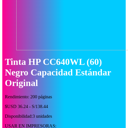
Tinta HP CC640WL (60)
Negro Capacidad Estándar
Original
Rendimiento: 200 páginas
$USD 36.24 - S/138.44
Disponibilidad:
3 unidades
USAR EN IMPRESORAS: