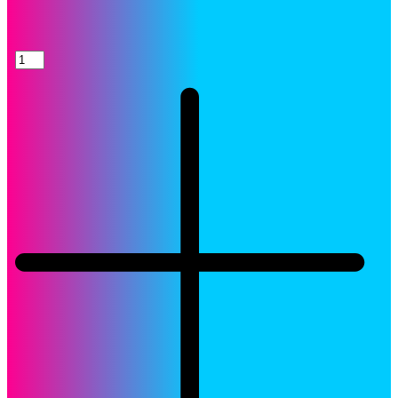
Tinta
HP
CC640WL
(60)
Negro
Capacidad
Estándar
Original
quantity