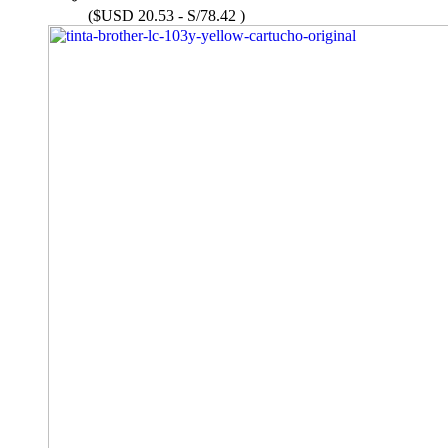
($USD 20.53 - S/78.42 )