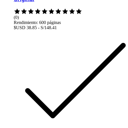
Rated
0
(0)
out
Rendimiento: 600 páginas
of
$USD 38.85 - S/148.41
5