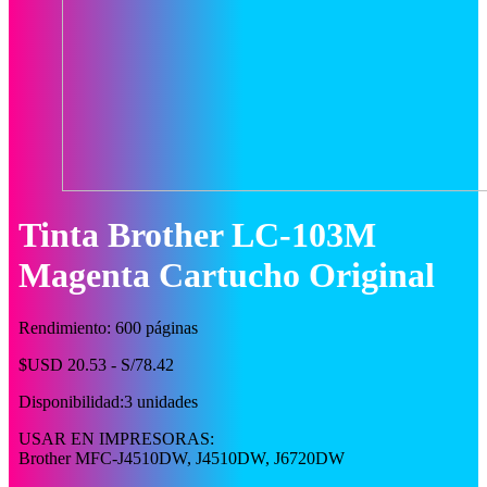
Tinta Brother LC-103M
Magenta Cartucho Original
Rendimiento: 600 páginas
$USD 20.53 - S/78.42
Disponibilidad:
3 unidades
USAR EN IMPRESORAS:
Brother MFC-J4510DW, J4510DW, J6720DW