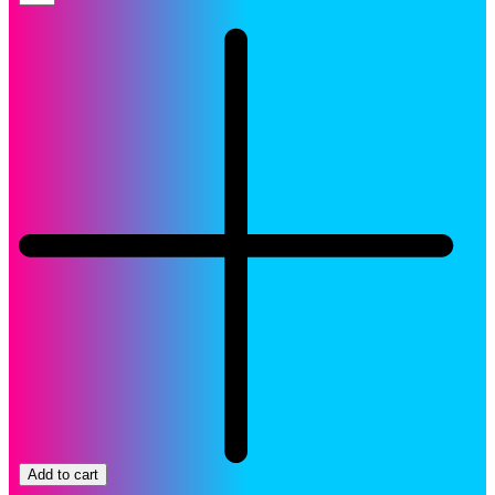
Brother
LC-
103M
Magenta
Cartucho
Original
quantity
Add to cart