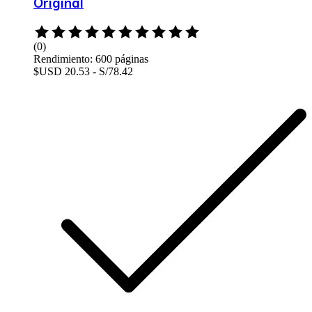
Original
Rated
0
(0)
out
Rendimiento: 600 páginas
of
$USD 20.53 - S/78.42
5