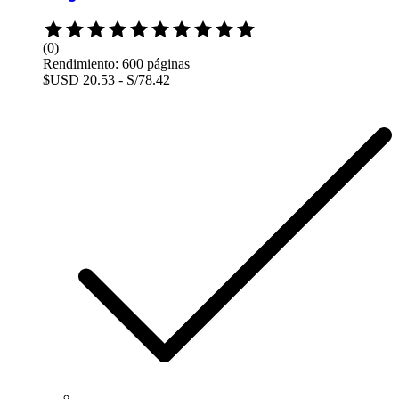
Rated
0
(0)
out
Rendimiento: 600 páginas
of
$USD 20.53 - S/78.42
5