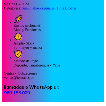
SKU:
LC-103M
Categorías:
Suministros originales
,
Tinta Brother
Envíos nacionales
Lima y Provincias
Amplio Stock
Por mayor y menor
Método de Pago
Deposito, Transferencia y Yape
Ventas y Cotizaciones
ventas@tectorres.pe
llamadas o WhatsApp al:
980 155 009