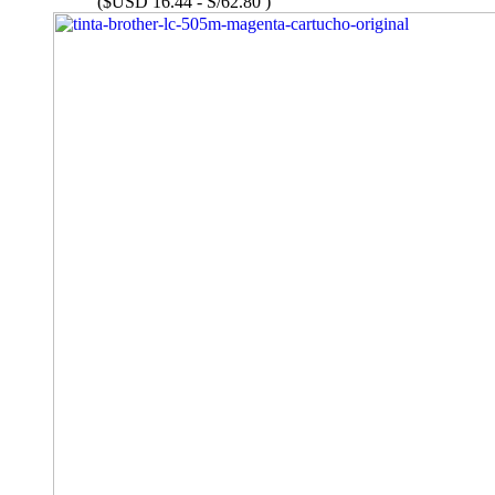
($USD 16.44 - S/62.80 )