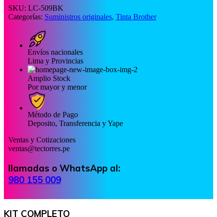
SKU:
LC-509BK
Categorías:
Suministros originales
,
Tinta Brother
Envíos nacionales
Lima y Provincias
Amplio Stock
Por mayor y menor
Método de Pago
Deposito, Transferencia y Yape
Ventas y Cotizaciones
ventas@tectorres.pe
llamadas o WhatsApp al:
980 155 009
KIT COMPLETO