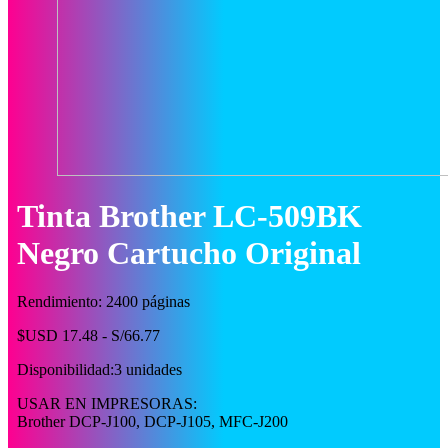
Tinta Brother LC-509BK
Negro Cartucho Original
Rendimiento: 2400 páginas
$USD 17.48 - S/66.77
Disponibilidad:
3 unidades
USAR EN IMPRESORAS:
Brother DCP-J100, DCP-J105, MFC-J200