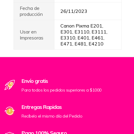
Fecha de
26/11/2023
producción
Canon Pixma E201,
Usar en
E301, E3110, E3111,
Impresoras
E3310, E401, E461,
E471, E481, E4210
Envío gratis
Para todos los pedidos superiores a $1000
Entregas Rapidas
Recíbelo el mismo día del Pedido
Pago 100% Seguro