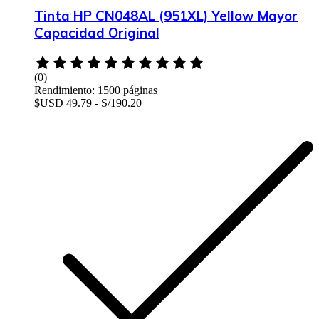
Tinta HP CN048AL (951XL) Yellow Mayor
Capacidad Original
Rated
0
(0)
out
Rendimiento: 1500 páginas
of
$USD 49.79 - S/190.20
5