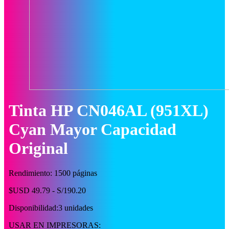
Tinta HP CN046AL (951XL)
Cyan Mayor Capacidad
Original
Rendimiento: 1500 páginas
$USD 49.79 - S/190.20
Disponibilidad:
3 unidades
USAR EN IMPRESORAS: