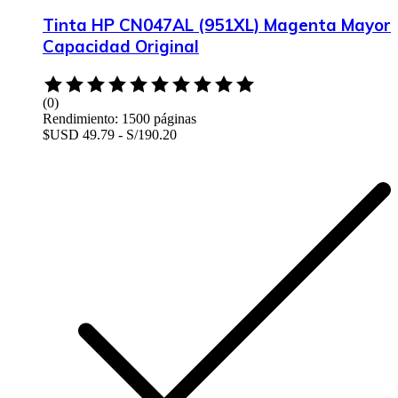
Tinta HP CN047AL (951XL) Magenta Mayor
Capacidad Original
Rated
0
(0)
out
Rendimiento: 1500 páginas
of
$USD 49.79 - S/190.20
5