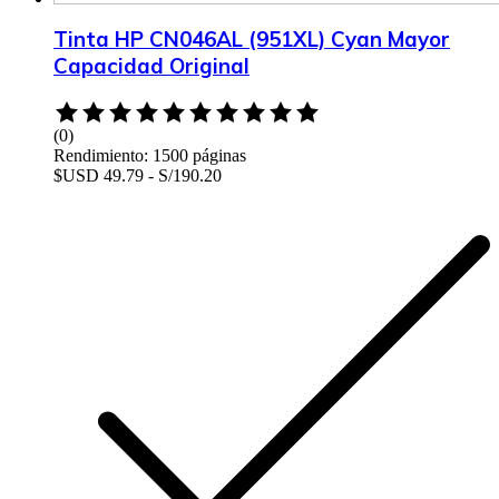
Tinta HP CN046AL (951XL) Cyan Mayor
Capacidad Original
Rated
0
(0)
out
Rendimiento: 1500 páginas
of
$USD 49.79 - S/190.20
5