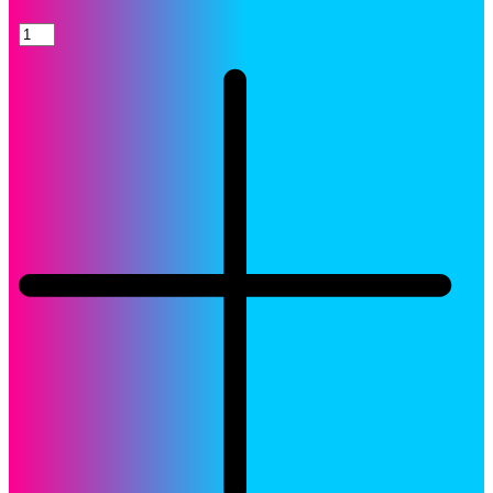
Tinta
HP
CN046AL
(951XL)
Cyan
Mayor
Capacidad
Original
quantity