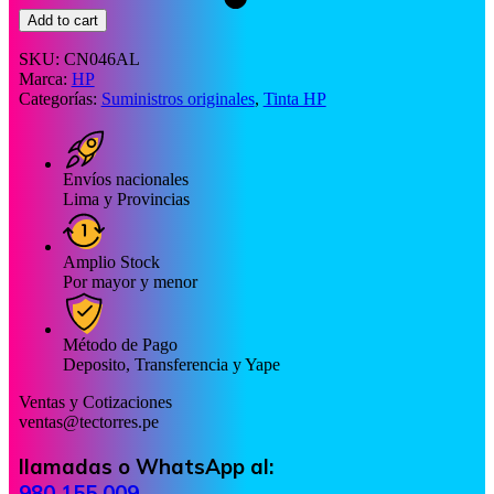
Add to cart
SKU:
CN046AL
Marca:
HP
Categorías:
Suministros originales
,
Tinta HP
Envíos nacionales
Lima y Provincias
Amplio Stock
Por mayor y menor
Método de Pago
Deposito, Transferencia y Yape
Ventas y Cotizaciones
ventas@tectorres.pe
llamadas o WhatsApp al:
980 155 009