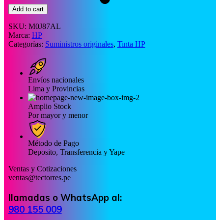
Add to cart
SKU:
M0J87AL
Marca:
HP
Categorías:
Suministros originales
,
Tinta HP
Envíos nacionales
Lima y Provincias
Amplio Stock
Por mayor y menor
Método de Pago
Deposito, Transferencia y Yape
Ventas y Cotizaciones
ventas@tectorres.pe
llamadas o WhatsApp al:
980 155 009