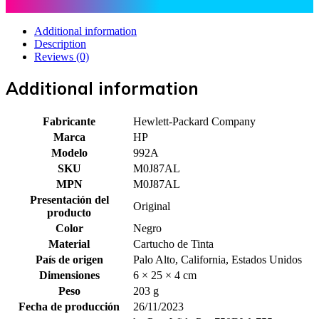
Additional information
Description
Reviews (0)
Additional information
Fabricante
Hewlett-Packard Company
Marca
HP
Modelo
992A
SKU
M0J87AL
MPN
M0J87AL
Presentación del
Original
producto
Color
Negro
Material
Cartucho de Tinta
País de origen
Palo Alto, California, Estados Unidos
Dimensiones
6 × 25 × 4 cm
Peso
203 g
Fecha de producción
26/11/2023