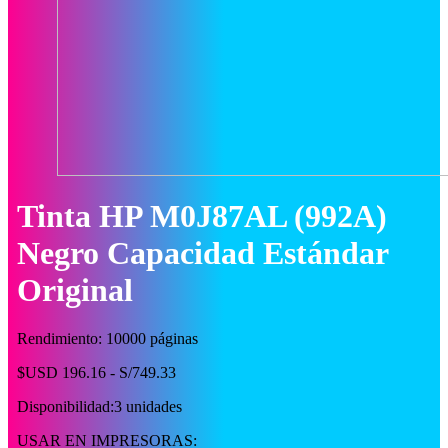
Tinta HP M0J87AL (992A)
Negro Capacidad Estándar
Original
Rendimiento: 10000 páginas
$USD 196.16 - S/749.33
Disponibilidad:
3 unidades
USAR EN IMPRESORAS: