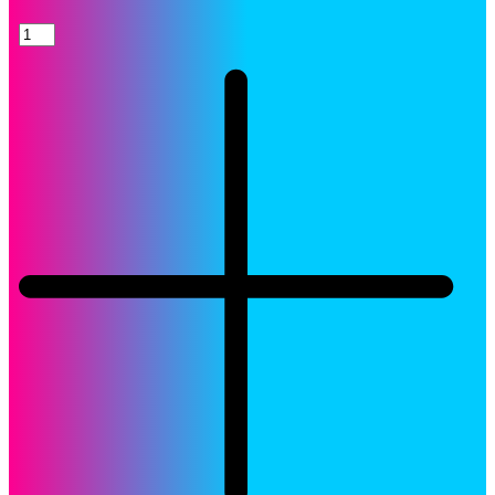
Tinta
HP
M0J87AL
(992A)
Negro
Capacidad
Estándar
Original
quantity