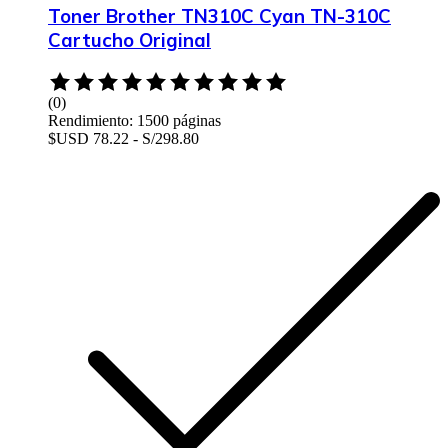
Toner Brother TN310C Cyan TN-310C
Cartucho Original
Rated
0
(0)
out
Rendimiento: 1500 páginas
of
$USD 78.22 - S/298.80
5