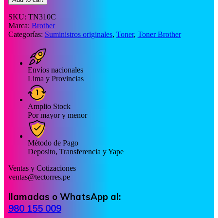
SKU:
TN310C
Marca:
Brother
Categorías:
Suministros originales
,
Toner
,
Toner Brother
Envíos nacionales
Lima y Provincias
Amplio Stock
Por mayor y menor
Método de Pago
Deposito, Transferencia y Yape
Ventas y Cotizaciones
ventas@tectorres.pe
llamadas o WhatsApp al:
980 155 009