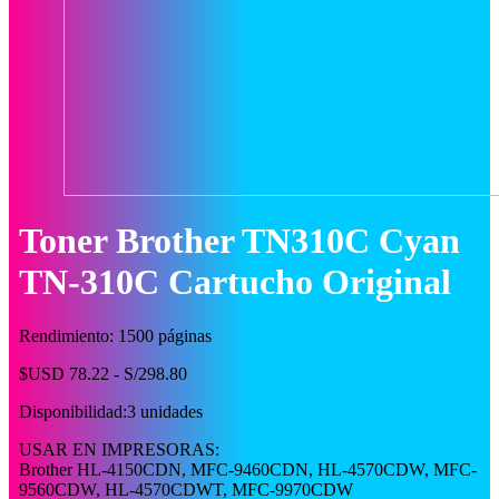
Toner Brother TN310C Cyan
TN-310C Cartucho Original
Rendimiento: 1500 páginas
$USD 78.22 - S/298.80
Disponibilidad:
3 unidades
USAR EN IMPRESORAS:
Brother HL-4150CDN, MFC-9460CDN, HL-4570CDW, MFC-
9560CDW, HL-4570CDWT, MFC-9970CDW