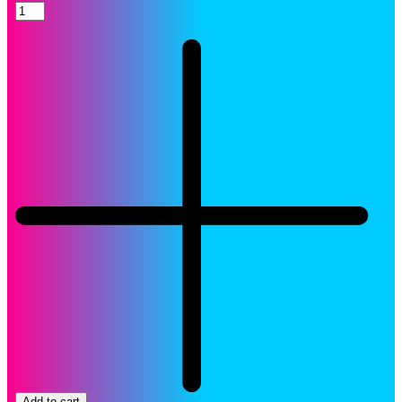
Toner
Brother
TN310C
Cyan
TN-
310C
Cartucho
Original
quantity
Add to cart