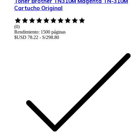
Toner Brother TN310M Magenta TN-310M
Cartucho Original
Rated
0
(0)
out
Rendimiento: 1500 páginas
of
$USD 78.22 - S/298.80
5