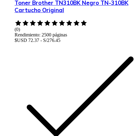
Toner Brother TN310BK Negro TN-310BK
Cartucho Original
Rated
0
(0)
out
Rendimiento: 2500 páginas
of
$USD 72.37 - S/276.45
5