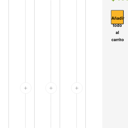
Añadir
todo
al
carrito