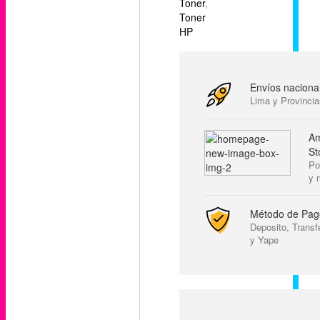
Toner
,
Toner
HP
Envíos naciona
Lima y Provinci
Am
St
Po
y 
Método de Pag
Deposito, Transf
y Yape