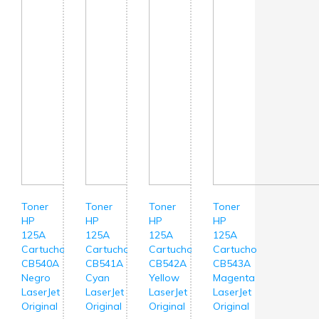
Toner
Toner
Toner
Toner
HP
HP
HP
HP
125A
125A
125A
125A
Cartucho
Cartucho
Cartucho
Cartucho
CB540A
CB541A
CB542A
CB543A
Negro
Cyan
Yellow
Magenta
LaserJet
LaserJet
LaserJet
LaserJet
Original
Original
Original
Original