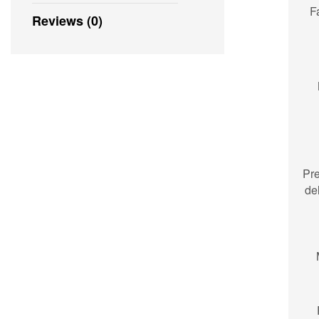
F
Reviews (0)
Pr
de