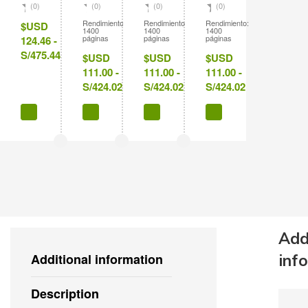
(0)
(0)
(0)
(0)
Rendimiento:
Rendimiento:
Rendimiento:
$USD
1400
1400
1400
páginas
páginas
páginas
124.46 -
S/475.44
$USD
$USD
$USD
111.00 -
111.00 -
111.00 -
S/424.02
S/424.02
S/424.02
Add
Additional information
inf
Description