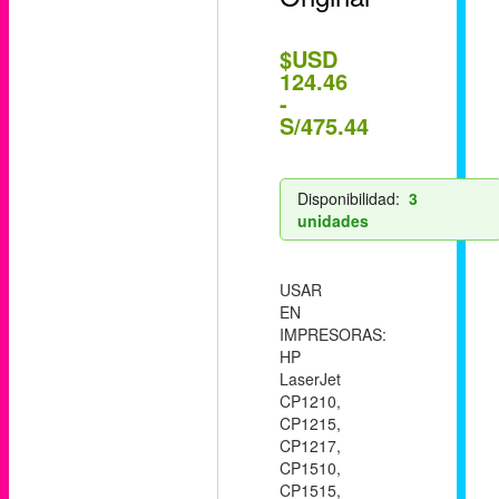
$USD
124.46
-
S/475.44
Disponibilidad:
3
unidades
USAR
EN
IMPRESORAS:
HP
LaserJet
CP1210,
CP1215,
CP1217,
CP1510,
CP1515,