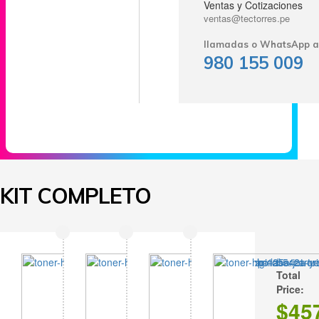
Ventas y Cotizaciones
ventas@tectorres.pe
llamadas o WhatsApp a
980 155 009
KIT COMPLETO
Total
Price:
$
45