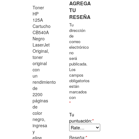
AGREGA
Toner
TU
HP
RESEÑA
125A
Tu
Cartucho
dirección
CB540A
de
Negro
correo
LaserJet
electrónico
Original,
no
toner
será
original
publicada.
con
Los
campos
un
obligatorios
rendimiento
están
de
marcados
2200
con
páginas
*
de
color
Tu
negro,
puntuación:
*
ingresa
y
Reseña:
*
elige