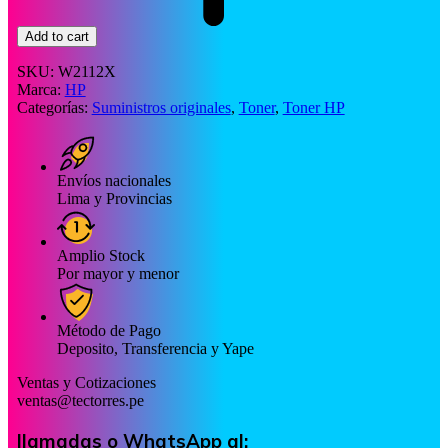
Add to cart
SKU:
W2112X
Marca:
HP
Categorías:
Suministros originales
,
Toner
,
Toner HP
Envíos nacionales
Lima y Provincias
Amplio Stock
Por mayor y menor
Método de Pago
Deposito, Transferencia y Yape
Ventas y Cotizaciones
ventas@tectorres.pe
llamadas o WhatsApp al: