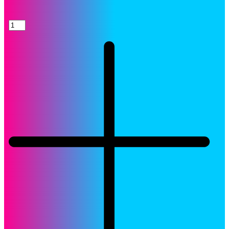
Toner
HP
206X
Cartucho
W2112X
Yellow
LaserJet
Original
quantity