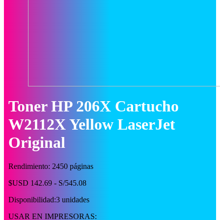
Toner HP 206X Cartucho
W2112X Yellow LaserJet
Original
Rendimiento: 2450 páginas
$USD 142.69 - S/545.08
Disponibilidad:
3 unidades
USAR EN IMPRESORAS: