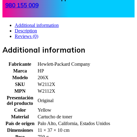
980 155 009
Additional information
Description
Reviews (0)
Additional information
Fabricante
Hewlett-Packard Company
Marca
HP
Modelo
206X
SKU
W2112X
MPN
W2112X
Presentación
Original
del producto
Color
Yellow
Material
Cartucho de toner
País de origen
Palo Alto, California, Estados Unidos
Dimensiones
11 × 37 × 10 cm
Peso
750 g