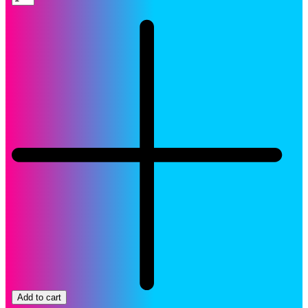
HP
304A
Cartucho
CC530A
Negro
LaserJet
Original
quantity
Add to cart