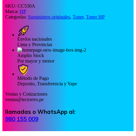
SKU:
CC530A
Marca:
HP
Categorías:
Suministros originales
,
Toner
,
Toner HP
Envíos nacionales
Lima y Provincias
Amplio Stock
Por mayor y menor
Método de Pago
Deposito, Transferencia y Yape
Ventas y Cotizaciones
ventas@tectorres.pe
llamadas o WhatsApp al:
980 155 009