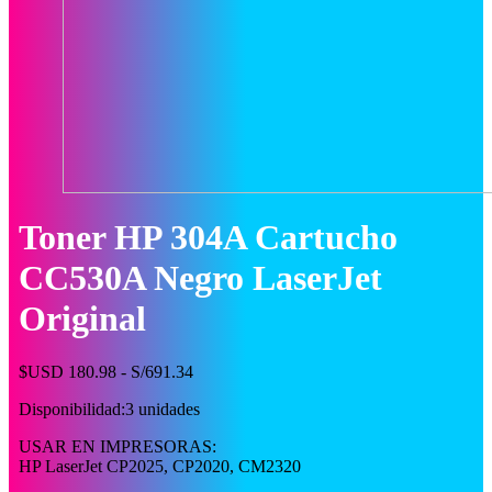
Toner HP 304A Cartucho
CC530A Negro LaserJet
Original
$USD 180.98 - S/691.34
Disponibilidad:
3 unidades
USAR EN IMPRESORAS:
HP LaserJet CP2025, CP2020, CM2320