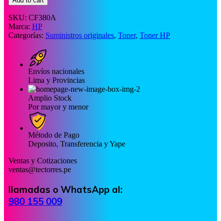
Add to cart
SKU:
CF380A
Marca:
HP
Categorías:
Suministros originales
,
Toner
,
Toner HP
Envíos nacionales
Lima y Provincias
Amplio Stock
Por mayor y menor
Método de Pago
Deposito, Transferencia y Yape
Ventas y Cotizaciones
ventas@tectorres.pe
llamadas o WhatsApp al:
980 155 009