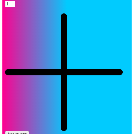
Toner
HP
312A
Cartucho
CF380A
Negro
LaserJet
Original
quantity