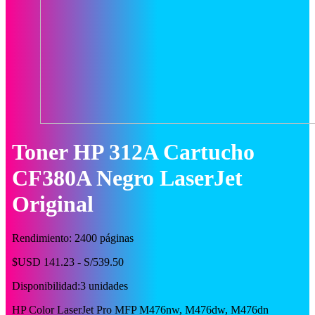
Toner HP 312A Cartucho
CF380A Negro LaserJet
Original
Rendimiento: 2400 páginas
$USD 141.23 - S/539.50
Disponibilidad:
3 unidades
HP Color LaserJet Pro MFP M476nw, M476dw, M476dn