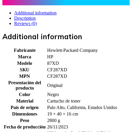
Additional information
Description
Reviews (0)
Additional information
Fabricante
Hewlett-Packard Company
Marca
HP
Modelo
87XD
SKU
CF287XD
MPN
CF287XD
Presentación del
Original
producto
Color
Negro
Material
Cartucho de toner
País de origen
Palo Alto, California, Estados Unidos
Dimensiones
19 × 40 × 16 cm
Peso
2800 g
Fecha de producción
26/11/2023