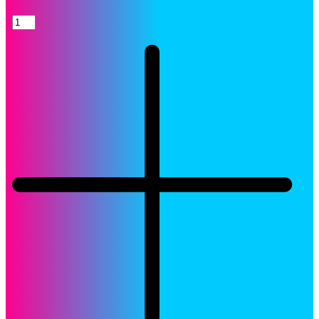
Toner
HP
87XD
Cartucho
CF287XD
Negro
LaserJet
Original
quantity