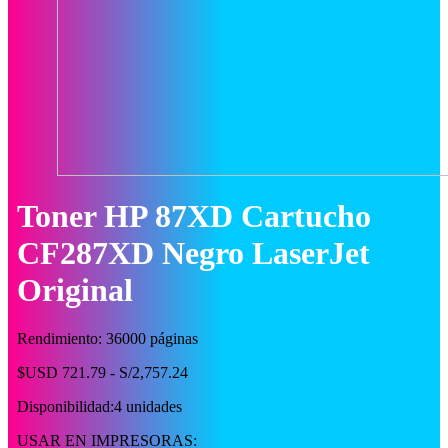
Toner HP 87XD Cartucho
CF287XD Negro LaserJet
Original
Rendimiento: 36000 páginas
$USD 721.79 - S/2,757.24
Disponibilidad:
4 unidades
USAR EN IMPRESORAS: