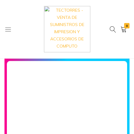
0
TECTORRES
VENTA
–
DE
VENTA
SUMINISTROS
DE
DE
SUMINISTROS
IMPRESION
DE
Y
IMPRESION
ACCESORIOS
Y
DE
ACCESORIOS
COMPUTO
DE
COMPUTO