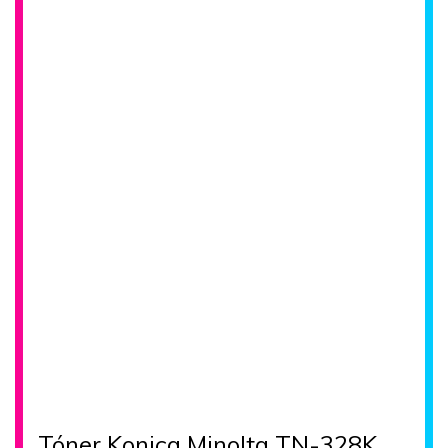
Tóner Konica Minolta TN-328K