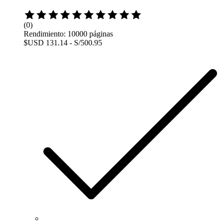
Rated
0
(0)
out
Rendimiento: 10000 páginas
of
$USD 131.14 - S/500.95
5