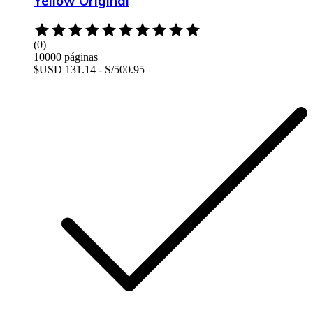
Yellow Original
Rated
0
(0)
out
10000 páginas
of
$USD 131.14 - S/500.95
5