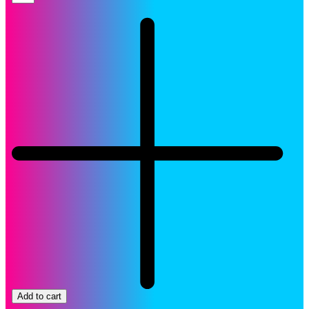
Konica
Minolta
TNP-
48Y
Cartucho
Yellow
Original
quantity
Add to cart