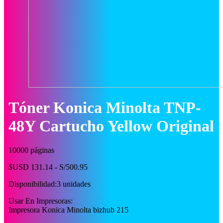
Tóner Konica Minolta TNP-
48Y Cartucho Yellow Original
10000 páginas
$USD 131.14 - S/500.95
Disponibilidad:
3 unidades
Usar En Impresoras:
Impresora Konica Minolta bizhub 215