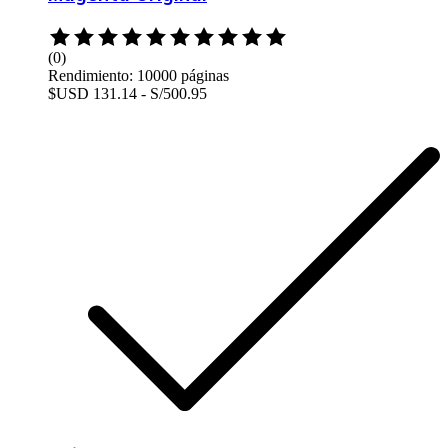
Rated
0
(0)
out
Rendimiento: 10000 páginas
of
$USD 131.14 - S/500.95
5