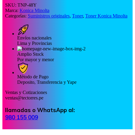
SKU:
TNP-48Y
Marca:
Konica Minolta
Categorías:
Suministros originales
,
Toner
,
Toner Konica Minolta
Envíos nacionales
Lima y Provincias
Amplio Stock
Por mayor y menor
Método de Pago
Deposito, Transferencia y Yape
Ventas y Cotizaciones
ventas@tectorres.pe
llamadas o WhatsApp al:
980 155 009