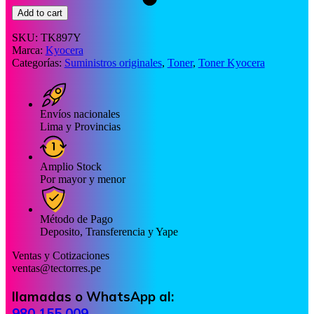
Add to cart
SKU:
TK897Y
Marca:
Kyocera
Categorías:
Suministros originales
,
Toner
,
Toner Kyocera
Envíos nacionales
Lima y Provincias
Amplio Stock
Por mayor y menor
Método de Pago
Deposito, Transferencia y Yape
Ventas y Cotizaciones
ventas@tectorres.pe
llamadas o WhatsApp al:
980 155 009