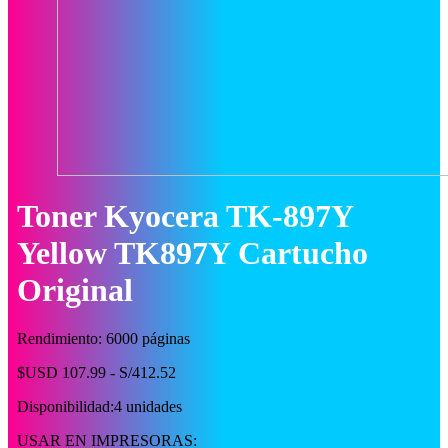
Toner Kyocera TK-897Y
Yellow TK897Y Cartucho
Original
Rendimiento: 6000 páginas
$USD 107.99 - S/412.52
Disponibilidad:
4 unidades
USAR EN IMPRESORAS: