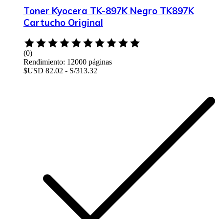
Toner Kyocera TK-897K Negro TK897K
Cartucho Original
Rated
0
(0)
out
Rendimiento: 12000 páginas
of
$USD 82.02 - S/313.32
5