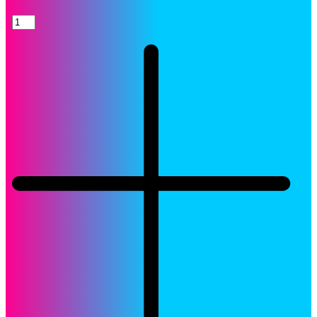
Toner
Kyocera
TK-
897Y
Yellow
TK897Y
Cartucho
Original
quantity