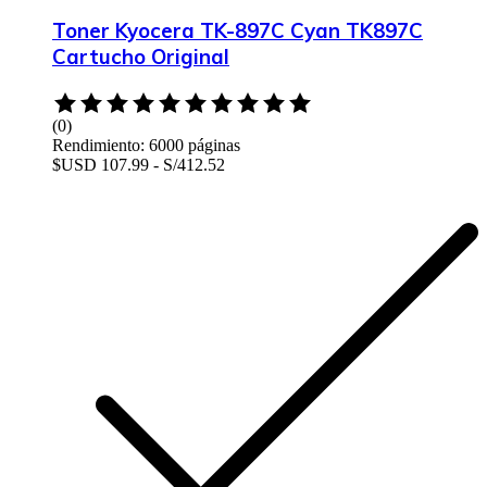
Toner Kyocera TK-897C Cyan TK897C
Cartucho Original
Rated
0
(0)
out
Rendimiento: 6000 páginas
of
$USD 107.99 - S/412.52
5