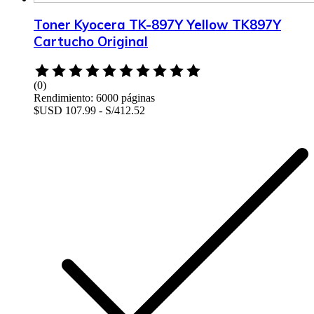
Toner Kyocera TK-897Y Yellow TK897Y
Cartucho Original
Rated
0
(0)
out
Rendimiento: 6000 páginas
of
$USD 107.99 - S/412.52
5