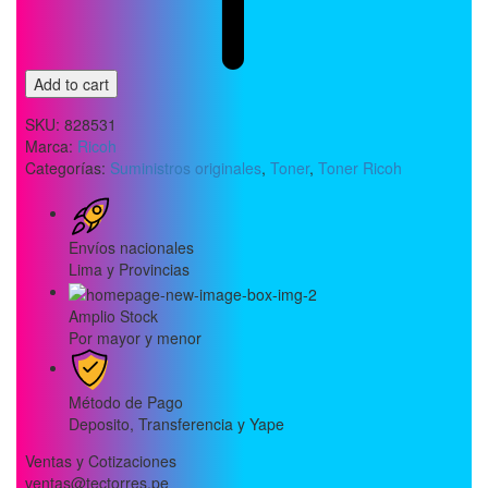
Add to cart
SKU:
828531
Marca:
Ricoh
Categorías:
Suministros originales
,
Toner
,
Toner Ricoh
Envíos nacionales
Lima y Provincias
Amplio Stock
Por mayor y menor
Método de Pago
Deposito, Transferencia y Yape
Ventas y Cotizaciones
ventas@tectorres.pe