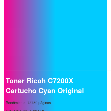
Toner Ricoh C7200X
Cartucho Cyan Original
Rendimiento: 78750 páginas
$USD 241.92 - S/924.13