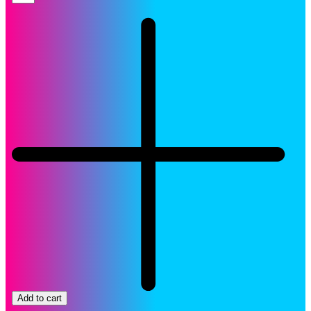
Samsung
MLT-
D358S
Negro
Original
quantity
Add to cart