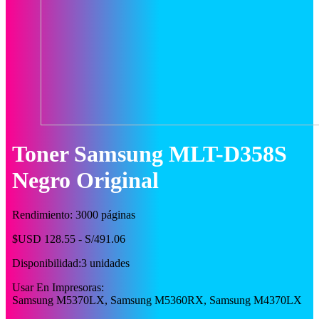
Toner Samsung MLT-D358S
Negro Original
Rendimiento: 3000 páginas
$USD 128.55 - S/491.06
Disponibilidad:
3 unidades
Usar En Impresoras:
Samsung M5370LX, Samsung M5360RX, Samsung M4370LX