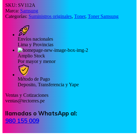
SKU:
SV112A
Marca:
Samsung
Categorías:
Suministros originales
,
Toner
,
Toner Samsung
Envíos nacionales
Lima y Provincias
Amplio Stock
Por mayor y menor
Método de Pago
Deposito, Transferencia y Yape
Ventas y Cotizaciones
ventas@tectorres.pe
llamadas o WhatsApp al:
980 155 009