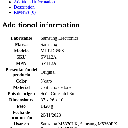
Additional information
Description
Reviews (0)
Additional information
Fabricante
Samsung Electronics
Marca
Samsung
Modelo
MLT-D358S
SKU
SV112A
MPN
SV112A
Presentación del
Original
producto
Color
Negro
Material
Cartucho de toner
País de origen
Seúl, Corea del Sur
Dimensiones
37 x 26 x 10
Peso
1420 g
Fecha de
26/11/2023
producción
Usar en
Samsung M5370LX, Samsung M5360RX,