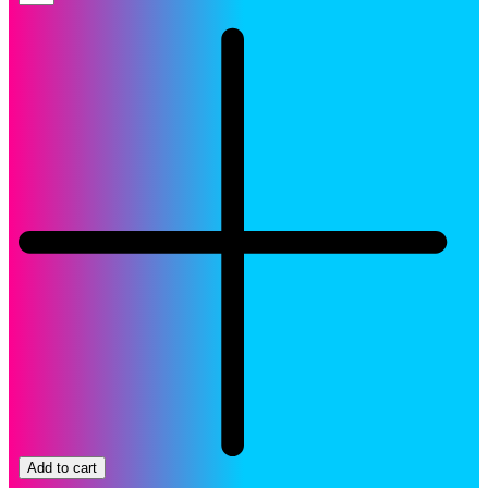
Xerox
006R01519
Cartucho
Magenta
Original
quantity
Add to cart