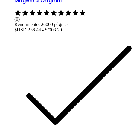
Magenta Original
Rated
0
(0)
out
Rendimiento: 26000 páginas
of
$USD 236.44 - S/903.20
5