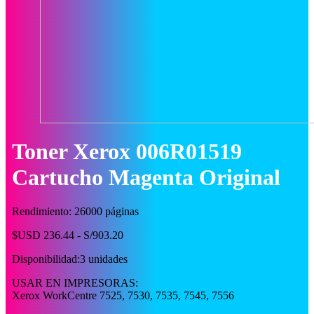
Toner Xerox 006R01519
Cartucho Magenta Original
Rendimiento: 26000 páginas
$USD 236.44 - S/903.20
Disponibilidad:
3 unidades
USAR EN IMPRESORAS:
Xerox WorkCentre 7525, 7530, 7535, 7545, 7556