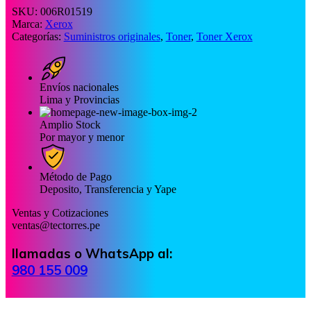
SKU:
006R01519
Marca:
Xerox
Categorías:
Suministros originales
,
Toner
,
Toner Xerox
Envíos nacionales
Lima y Provincias
Amplio Stock
Por mayor y menor
Método de Pago
Deposito, Transferencia y Yape
Ventas y Cotizaciones
ventas@tectorres.pe
llamadas o WhatsApp al:
980 155 009