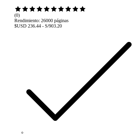
Rated
0
(0)
out
Rendimiento: 26000 páginas
of
$USD 236.44 - S/903.20
5