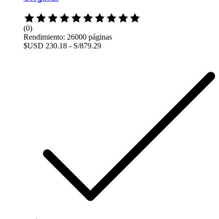
Rated
0
(0)
out
Rendimiento: 26000 páginas
of
$USD 230.18 - S/879.29
5