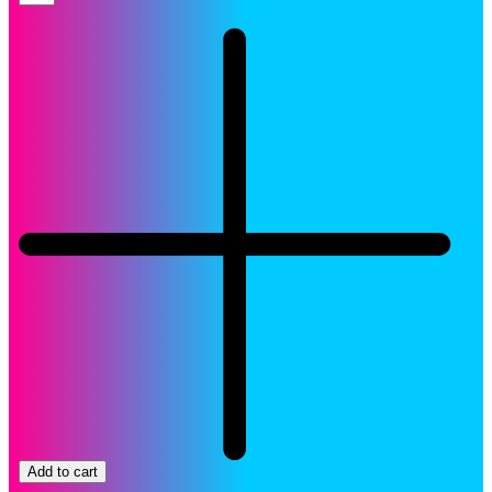
Xerox
106R01401
Cartucho
Magenta
Original
quantity
Add to cart