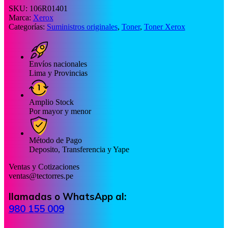
SKU:
106R01401
Marca:
Xerox
Categorías:
Suministros originales
,
Toner
,
Toner Xerox
Envíos nacionales
Lima y Provincias
Amplio Stock
Por mayor y menor
Método de Pago
Deposito, Transferencia y Yape
Ventas y Cotizaciones
ventas@tectorres.pe
llamadas o WhatsApp al:
980 155 009