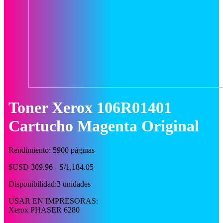
Toner Xerox 106R01401
Cartucho Magenta Original
Rendimiento: 5900 páginas
$USD 309.96 - S/1,184.05
Disponibilidad:
3 unidades
USAR EN IMPRESORAS:
Xerox PHASER 6280