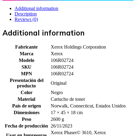
Additional information
Description
Reviews (0)
Additional information
Fabricante
Xerox Holdings Corporation
Marca
Xerox
Modelo
106R02724
SKU
106R02724
MPN
106R02724
Presentación del
Original
producto
Color
Negro
Material
Cartucho de toner
País de origen
Norwalk, Connecticut, Estados Unidos
Dimensiones
17 × 45 × 18 cm
Peso
2600 g
Fecha de producción
26/11/2023
Xerox Phaser© 3610, Xerox
Usar en Impresoras