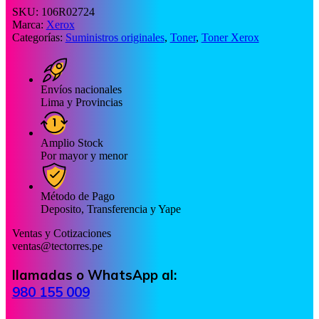
SKU:
106R02724
Marca:
Xerox
Categorías:
Suministros originales
,
Toner
,
Toner Xerox
Envíos nacionales
Lima y Provincias
Amplio Stock
Por mayor y menor
Método de Pago
Deposito, Transferencia y Yape
Ventas y Cotizaciones
ventas@tectorres.pe
llamadas o WhatsApp al:
980 155 009