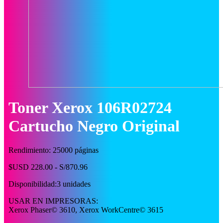
Toner Xerox 106R02724
Cartucho Negro Original
Rendimiento: 25000 páginas
$USD 228.00 - S/870.96
Disponibilidad:
3 unidades
USAR EN IMPRESORAS:
Xerox Phaser© 3610, Xerox WorkCentre© 3615