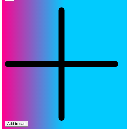
Xerox
106R02724
Cartucho
Negro
Original
quantity
Add to cart