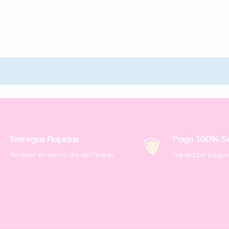
Entregas Rapidas
Pago 100% S
Recíbelo el mismo día del Pedido
Garantizar pagos