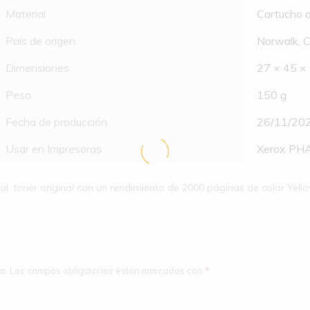
Material
Cartucho d
País de origen
Norwalk, C
Dimensiones
27 × 45 ×
Peso
150 g
Fecha de producción
26/11/20
Usar en Impresoras
Xerox PH
, toner original con un rendimiento de 2000 páginas de color Yello
a.
Los campos obligatorios están marcados con
*