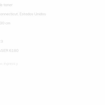
e toner
onnecticut, Estados Unidos
 30 cm
23
ASER 6180
w, ingresa y