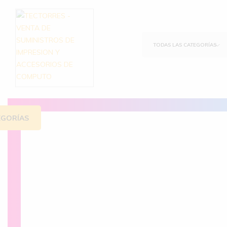
TODAS LAS CATEGORÍAS
TECTORRES
VENTA
–
DE
VENTA
SUMINISTROS
EGORÍAS
DE
DE
SUMINISTROS
IMPRESION
DE
Y
tros originales
IMPRESION
ACCESORIOS
Y
DE
ACCESORIOS
COMPUTO
DE
COMPUTO