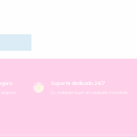
eguro
Soporte dedicado 24/7
 seguros
En cualquier lugar en cualquier momento