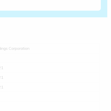
ings Corporation
21
21
21