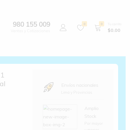
980 155 009
0
0
Tu carrito
$
0.00
Ventas y Cotizaciones
21
al
Envíos nacionales
Lima y Provincias
Amplio
Stock
Por mayor
y menor