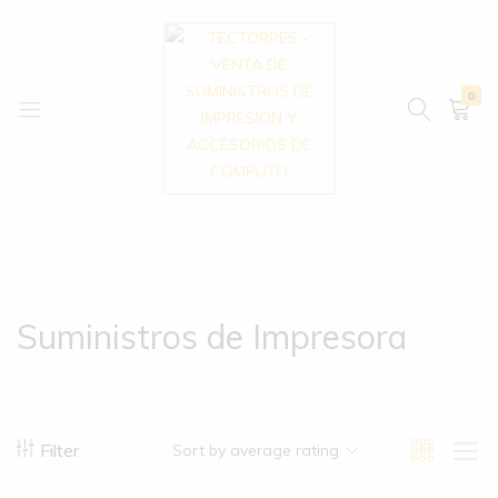
0
TECTORRES
VENTA
–
DE
VENTA
SUMINISTROS
DE
DE
SUMINISTROS
IMPRESION
Suministros de Impresora
DE
Y
IMPRESION
ACCESORIOS
Y
DE
ACCESORIOS
COMPUTO
DE
Filter
Sort by average rating
COMPUTO