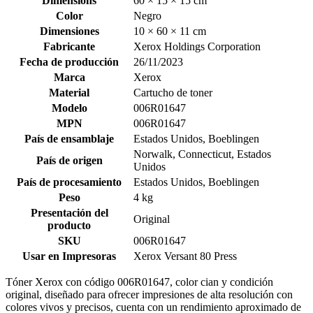
Dimensions
60 × 15 × 15 cm
Color
Negro
Dimensiones
10 × 60 × 11 cm
Fabricante
Xerox Holdings Corporation
Fecha de producción
26/11/2023
Marca
Xerox
Material
Cartucho de toner
Modelo
006R01647
MPN
006R01647
País de ensamblaje
Estados Unidos, Boeblingen
Norwalk, Connecticut, Estados
País de origen
Unidos
País de procesamiento
Estados Unidos, Boeblingen
Peso
4 kg
Presentación del
Original
producto
SKU
006R01647
Usar en Impresoras
Xerox Versant 80 Press
Tóner Xerox con código 006R01647, color cian y condición
original, diseñado para ofrecer impresiones de alta resolución con
colores vivos y precisos, cuenta con un rendimiento aproximado de