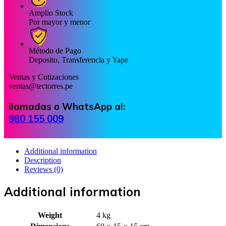
Amplio Stock
Por mayor y menor
Método de Pago
Deposito, Transferencia y Yape
Ventas y Cotizaciones
ventas@tectorres.pe
llamadas o WhatsApp al:
980 155 009
Additional information
Description
Reviews (0)
Additional information
Weight
4 kg