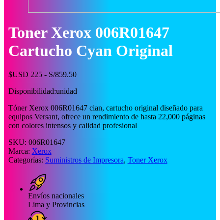
Toner Xerox 006R01647
Cartucho Cyan Original
$USD 225 - S/859.50
Disponibilidad:
unidad
Tóner Xerox 006R01647 cian, cartucho original diseñado para
equipos Versant, ofrece un rendimiento de hasta 22,000 páginas
con colores intensos y calidad profesional
SKU:
006R01647
Marca:
Xerox
Categorías:
Suministros de Impresora
,
Toner Xerox
Envíos nacionales
Lima y Provincias