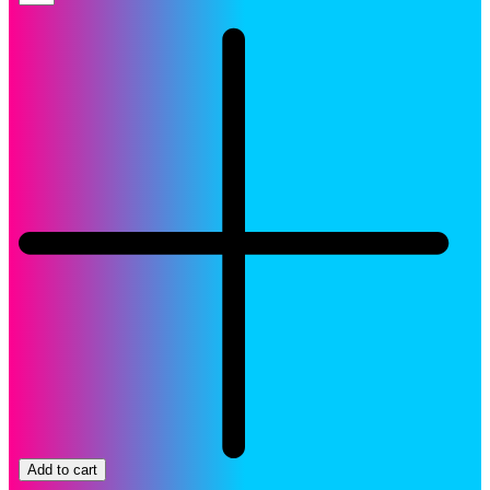
Canon
PGI-
2100XL
Cartucho
Cyan
Original
quantity
Add to cart