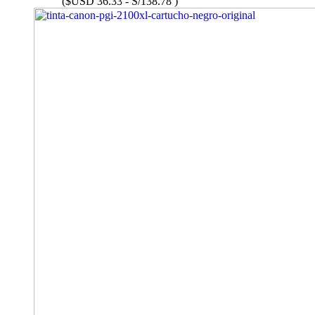
($USD 36.33 - S/138.78 )