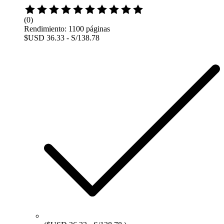
Rated
0
(0)
out
Rendimiento: 1100 páginas
of
$USD 36.33 - S/138.78
5