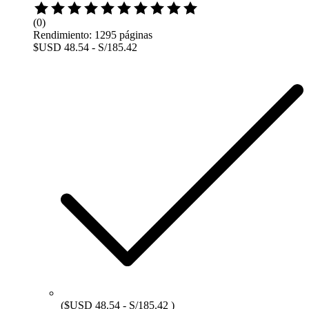
Rated
0
(0)
out
Rendimiento: 1295 páginas
of
$USD 48.54 - S/185.42
5
($USD 48.54 - S/185.42 )