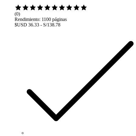
Rated
0
(0)
out
Rendimiento: 1100 páginas
of
$USD 36.33 - S/138.78
5