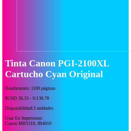
Tinta Canon PGI-2100XL
Cartucho Cyan Original
Rendimiento: 1100 páginas
$USD 36.33 - S/138.78
Disponibilidad:
3 unidades
Usar En Impresoras:
Canon MB5310, IB4010