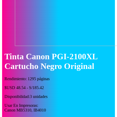
Tinta Canon PGI-2100XL
Cartucho Negro Original
Rendimiento: 1295 páginas
$USD 48.54 - S/185.42
Disponibilidad:
3 unidades
Usar En Impresoras:
Canon MB5310, IB4010