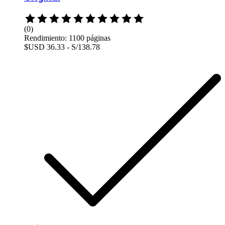
Rated
0
(0)
out
Rendimiento: 1100 páginas
of
$USD 36.33 - S/138.78
5