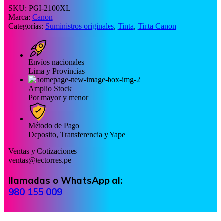
SKU:
PGI-2100XL
Marca:
Canon
Categorías:
Suministros originales
,
Tinta
,
Tinta Canon
Envíos nacionales
Lima y Provincias
Amplio Stock
Por mayor y menor
Método de Pago
Deposito, Transferencia y Yape
Ventas y Cotizaciones
ventas@tectorres.pe
llamadas o WhatsApp al:
980 155 009