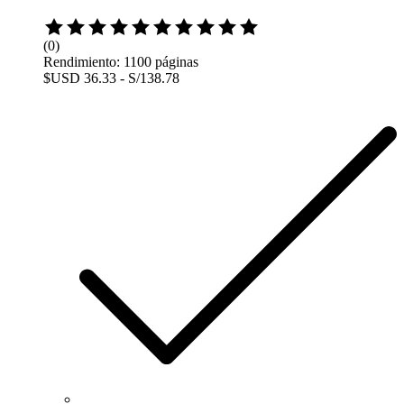
Rated
0
(0)
out
Rendimiento: 1100 páginas
of
$USD 36.33 - S/138.78
5