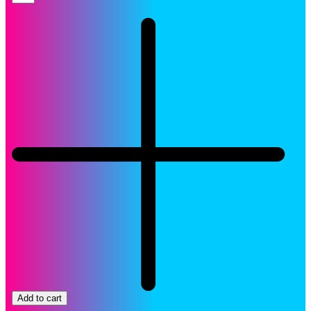
Canon
PGI-
2100XL
Cartucho
Negro
Original
quantity
Add to cart