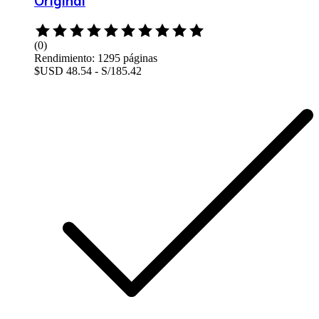
Original
Rated
0
(0)
out
Rendimiento: 1295 páginas
of
$USD 48.54 - S/185.42
5