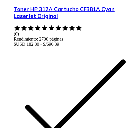
Toner HP 312A Cartucho CF381A Cyan
LaserJet Original
Rated
0
(0)
out
Rendimiento: 2700 páginas
of
$USD 182.30 - S/696.39
5