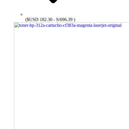
($USD 182.30 - S/696.39 )