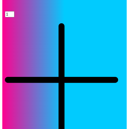
Toner
HP
312A
Cartucho
CF381A
Cyan
LaserJet
Original
quantity