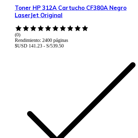
Toner HP 312A Cartucho CF380A Negro
LaserJet Original
Rated
0
(0)
out
Rendimiento: 2400 páginas
of
$USD 141.23 - S/539.50
5