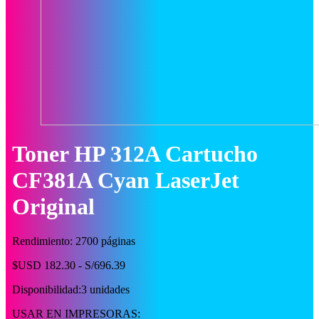
Toner HP 312A Cartucho
CF381A Cyan LaserJet
Original
Rendimiento: 2700 páginas
$USD 182.30 - S/696.39
Disponibilidad:
3 unidades
USAR EN IMPRESORAS: