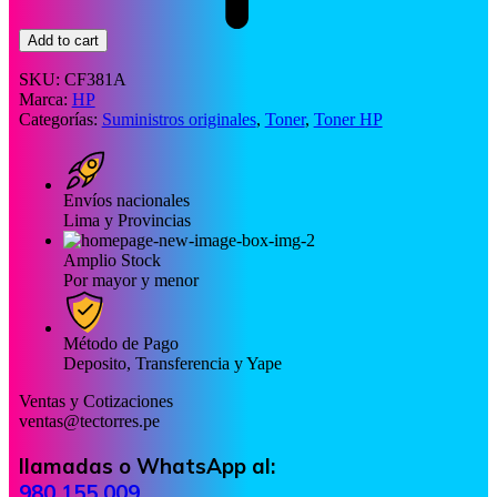
Add to cart
SKU:
CF381A
Marca:
HP
Categorías:
Suministros originales
,
Toner
,
Toner HP
Envíos nacionales
Lima y Provincias
Amplio Stock
Por mayor y menor
Método de Pago
Deposito, Transferencia y Yape
Ventas y Cotizaciones
ventas@tectorres.pe
llamadas o WhatsApp al:
980 155 009