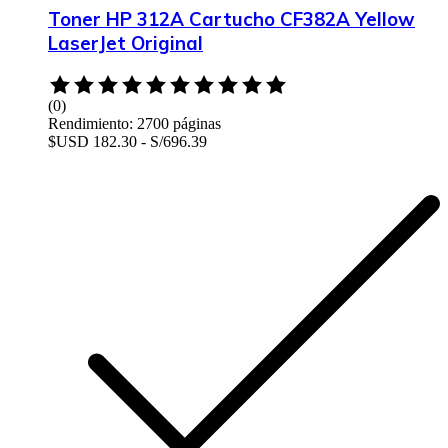
Toner HP 312A Cartucho CF382A Yellow
LaserJet Original
Rated
0
(0)
out
Rendimiento: 2700 páginas
of
$USD 182.30 - S/696.39
5